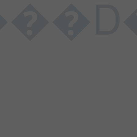
�I���N���U���\���d���l���v��