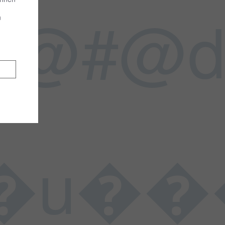
@#@d
n
���L���$�����h�՛B���