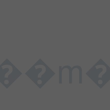
�m��;;���h�