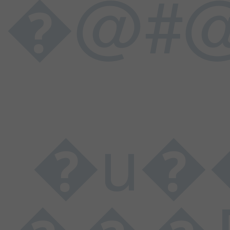
�@#@
�u���L���$�����h
���D���I���N���U���\���d��