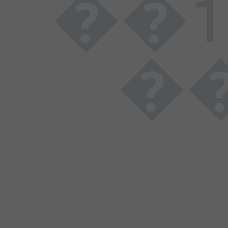
��1����������
��