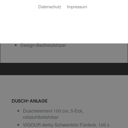
Datenschutz
Impressum
barrierefreie 5-Eck-Dusche
Mineralguss-Doppelwaschtisch mit
Unterschrank in Weiß Hochglanz
LED-Lichtspiegel
Hochschrank Weiß Hochglanz
Design-Badheizkörper
DUSCH-ANLAGE
Duschelement 100 cm, 5-Eck,
rollstuhlbefahrbar
VIGOUR derby Schwenktür Fünfeck, 100 x