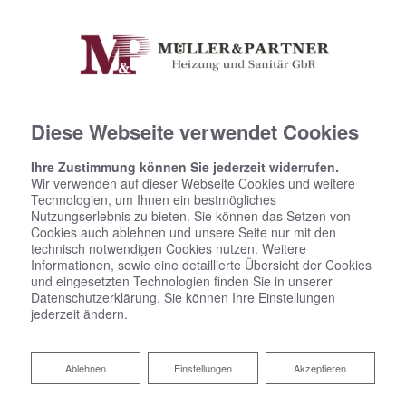
Diese Webseite verwendet Cookies
Ihre Zustimmung können Sie jederzeit widerrufen.
Wir verwenden auf dieser Webseite Cookies und weitere
Technologien, um Ihnen ein bestmögliches
Startseite
»
Bad
»
Badinspiration & Musterbäder
»
Komfort-Bad 8,2 ㎡
Nutzungserlebnis zu bieten. Sie können das Setzen von
Cookies auch ablehnen und unsere Seite nur mit den
technisch notwendigen Cookies nutzen. Weitere
Informationen, sowie eine detaillierte Übersicht der Cookies
Komfort-Bad 8,2 ㎡
und eingesetzten Technologien finden Sie in unserer
Datenschutzerklärung
. Sie können Ihre
Einstellungen
jederzeit ändern.
Ablehnen
Ablehnen
Einstellungen
Akzeptieren
HIGHLIGHTS