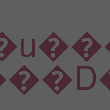
���L���$�����h�՛B���
�I���N���U���\���d���l���v��