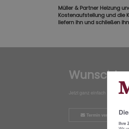
Müller & Partner Heizung un
Kostenaufstellung und die K
liefern ihn und schließen ih
Wunschte
Jetzt ganz einfach und bequ
Die
Termin vereinbaren
Ihre 
Wir v