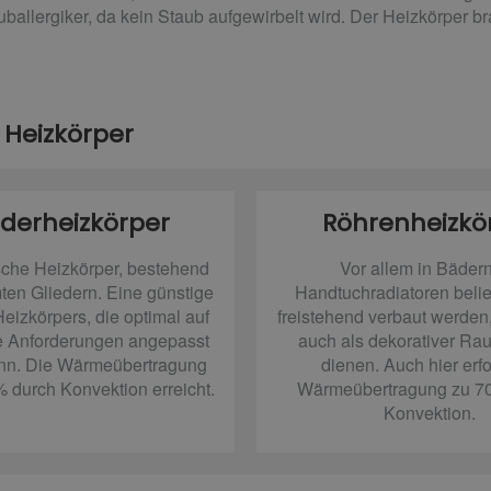
ballergiker, da kein Staub aufgewirbelt wird. Der Heizkörper br
 Heizkörper
ederheizkörper
Röhrenheizkö
sche Heizkörper, bestehend
Vor allem in Bädern
en Gliedern. Eine günstige
Handtuchradiatoren belie
eizkörpers, die optimal auf
freistehend verbaut werden
le Anforderungen angepasst
auch als dekorativer Ra
nn. Die Wärmeübertragung
dienen. Auch hier erfo
% durch Konvektion erreicht.
Wärmeübertragung zu 7
Konvektion.