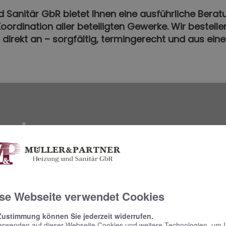
d Sanitär GbR bietet Ihnen eine ausführliche Berat
oordination aller beteiligten Gewerke. Wir bestell
n direkt an – sorgfältig, termingerecht und aus ein
rmin
em Online Termine anfragen!
se Webseite verwendet Cookies
Zustimmung können Sie jederzeit widerrufen.
erwenden auf dieser Webseite Cookies und weitere Technologien, um 