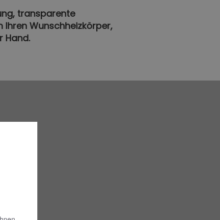
ung, transparente
en Ihren Wunschheizkörper,
er Hand.
Ihnen