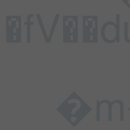
�f
V��
�m