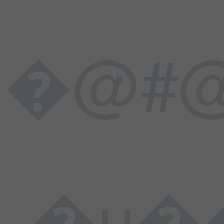
�@#@
�u���L���$�����h