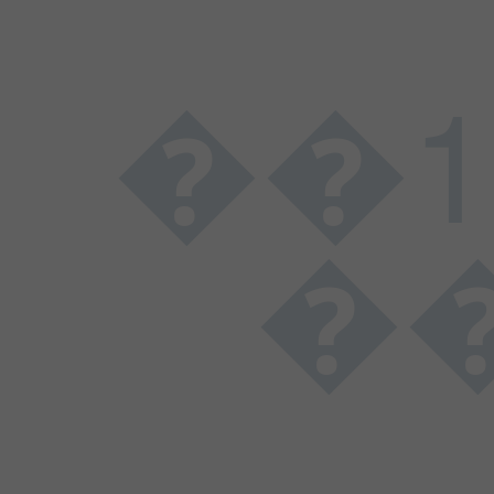
��1����������
��