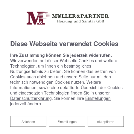
Diese Webseite verwendet Cookies
Ihre Zustimmung können Sie jederzeit widerrufen.
Wir verwenden auf dieser Webseite Cookies und weitere
Technologien, um Ihnen ein bestmögliches
Nutzungserlebnis zu bieten. Sie können das Setzen von
Cookies auch ablehnen und unsere Seite nur mit den
Anspruchsvolle Anlagen –
technisch notwendigen Cookies nutzen. Weitere
Informationen, sowie eine detaillierte Übersicht der Cookies
ein Spezialist
und eingesetzten Technologien finden Sie in unserer
Datenschutzerklärung
. Sie können Ihre
Einstellungen
jederzeit ändern.
Die Heizaufwendungen eines Gebäudes sind ein
nicht zu unterschätzender Kostenfaktor. Gerade für
Ablehnen
Ablehnen
Einstellungen
Akzeptieren
Produktionshallen oder große Büros kann eine
effiziente Wärmeerzeugung sowie eine durchdachte