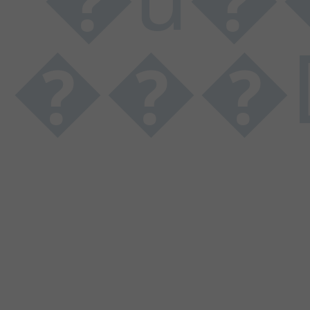
���D���I���N���U���\���d��