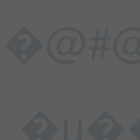
�@#@
�u���L���$�����h