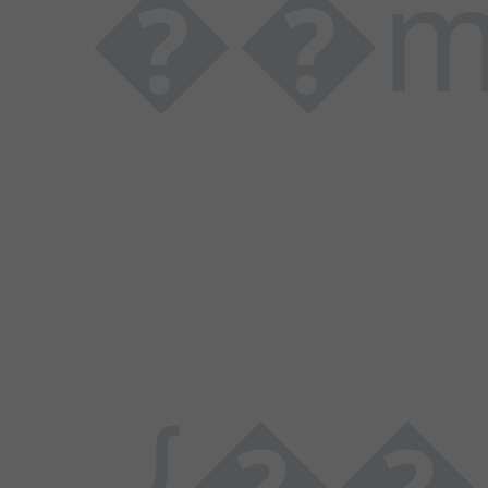
��m��;;���
{����.�v