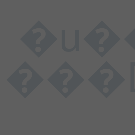
�u���L���$�����h
���D���I���N���U���\���d��